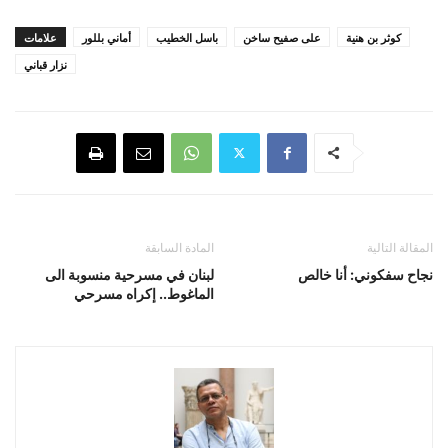
كوثر بن هنية
على صفيح ساخن
باسل الخطيب
أماني بللور
علامات
نزار قباني
المقالة التالية
المادة السابقة
نجاح سفكوني: أنا خالص
لبنان في مسرحية منسوبة الى
الماغوط.. إكراه مسرحي