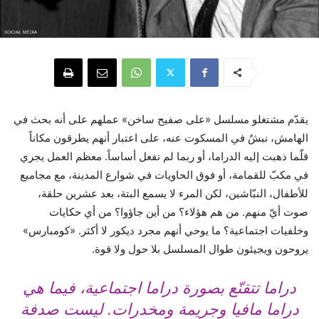
يقدّم مشتغلو مسلسل «على صفيح ساخن» عملهم على أنه بحث في
الهامش، نبشٌ في المسكوت عنه، على اعتبار أنهم يطرقون مكاناً
قلّما ذهبت إليه الدراما، أو ربما لم تفعل أساساً. معظم العمل يجري
في مكبّ للقمامة، أو فوق الحاويات في شوارع المدينة، مع مجاميع
للأطفال، النبّاشين، لكن المرء لا يسمع البتة، بعد عشرين حلقة،
صوت أيّ منهم. من هم هؤلاء؟ من أين جاؤوا؟ من أي حكايات
وخلفيات اجتماعية؟ ما يوحي أنهم مجرد ديكور لا أكثر. «كومبارس»
يروحون ويجيئون طوال المسلسل بلا حول ولا قوة.
دراما تتقنّع بصورة دراما اجتماعية، فيما هي
دراما مافيا وجريمة ومخدرات. ليست صدفة