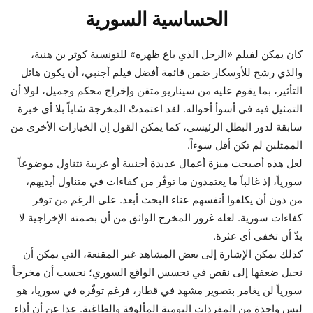
الحساسية السورية
كان يمكن لفيلم «الرجل الذي باع ظهره» للتونسية كوثر بن هنية،
والذي رشح للأوسكار ضمن قائمة أفضل فيلم أجنبي، أن يكون هائل
التأثير، بما يقوم عليه من سيناريو متقن وإخراج محكم وجميل، لولا أن
التمثيل فيه في أسوأ أحواله. لقد اعتمدتْ المخرجة شاباً بلا أي خبرة
سابقة لدور البطل الرئيسي، كما يمكن القول إن الخيارات الأخرى من
الممثلين لم تكن أقل سوءاً.
لعل هذه أصبحت ميزة أعمال عديدة أجنبية أو عربية تتناول موضوعاً
سورياً، إذ غالباً ما يعتمدون ما توفّر من كفاءات في متناول أيديهم،
من دون أن يكلفوا أنفسهم عناء البحث أبعد. على الرغم من توفر
كفاءات سورية. لعله غرور المخرج الواثق من أن بصمته الإخراجية لا
بدّ أن تخفي أي عثرة.
كذلك يمكن الإشارة إلى بعض المشاهد غير المقنعة، التي يمكن أن
نحيل ضعفها إلى نقص في تحسس الواقع السوري؛ نحسب أن مخرجاً
سورياً لن يغامر بتصوير مشهد في قطار، فرغم توفّره في سوريا، هو
ليس واحدة من المفردات اليومية المألوفة والطاغية. عدا عن أن أداء