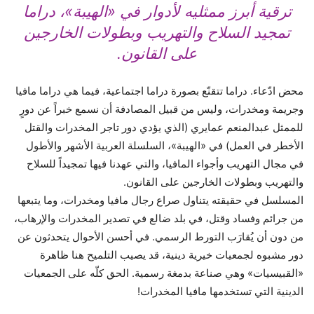
ترقية أبرز ممثليه لأدوار في «الهيبة»، دراما
تمجيد السلاح والتهريب وبطولات الخارجين
على القانون.
محض ادّعاء. دراما تتقنّع بصورة دراما اجتماعية، فيما هي دراما مافيا
وجريمة ومخدرات، وليس من قبيل المصادفة أن نسمع خبراً عن دورٍ
للممثل عبدالمنعم عمايري (الذي يؤدي دور تاجر المخدرات والقتل
الأخطر في العمل) في «الهيبة»، السلسلة العربية الأشهر والأطول
في مجال التهريب وأجواء المافيا، والتي عهدنا فيها تمجيداً للسلاح
والتهريب وبطولات الخارجين على القانون.
المسلسل في حقيقته يتناول صراع رجال مافيا ومخدرات، وما يتبعها
من جرائم وفساد وقتل، في بلد ضالع في تصدير المخدرات والإرهاب،
من دون أن يُقارَب التورط الرسمي. في أحسن الأحوال يتحدثون عن
دور مشبوه لجمعيات خيرية دينية، قد يصيب التلميح هنا ظاهرة
«القبيسيات» وهي صناعة بدمغة رسمية. الحق كلّه على الجمعيات
الدينية التي تستخدمها مافيا المخدرات!