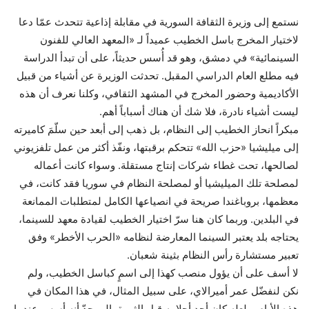
نستمع إلى وزيرة الثقافة السورية في مقابلة إذاعية تتحدث عمّا دعا
لاختيار المخرج باسل الخطيب عميداً لـ «المعهد العالي للفنون
السينمائية» في دمشق، وهو قد أُسس حديثاً، على أن تبدأ الدراسة
فيه مطلع العام الدراسي المقبل. تحدثت الوزيرة عن أشياء من قبيل
الأكاديمية وحضور المخرج في المشهد الثقافي، وكلنا نعرف أن هذه
ليست أشياء نادرة، فلا شك أن هناك أسباباً أهم.
مبكراً انحاز الخطيب إلى النظام، بل ذهب إلى أبعد حين سلّمَ كاميرته
إلى ميليشيا «حزب الله» تتحكم برقبتها، ونفّذ أكثر من عمل تلفزيوني
لصالحها، تحت غطاء شركات إنتاج مستقلة. وسواء كانت أعماله
لمصلحة تلك الميليشيا أو لمصلحة النظام في سوريا فقد كانت، في
معظمها، بروباغندا صريحة في انصياعها الكامل لمتطلبات الممانعة
في البلدين. وربما كان هنا سرّ اختيار الخطيب لقيادة معهد للسينما،
يحتاجه بلد يعتبر السينما المعارضة لنظامه «الحرب الأخطر» وفق
تعبير مستشارة رأس النظام بثينة شعبان.
لا أسف على أن يؤول منصب كهذا إلى اسمٍ كباسل الخطيب، ولم
نكن لنفضّل عمر أميرالاي، على سبيل المثال، في هذا المكان في
هذه الأيام، ولعله كان أحد أحلامه قبل الثورة، إلى حدّ أنه أسس عندما