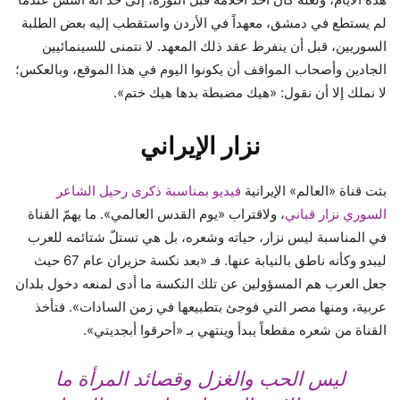
لم يستطع في دمشق، معهداً في الأردن واستقطب إليه بعض الطلبة
السوريين، قبل أن ينفرط عقد ذلك المعهد. لا نتمنى للسينمائيين
الجادين وأصحاب المواقف أن يكونوا اليوم في هذا الموقع، وبالعكس؛
لا نملك إلا أن نقول: «هيك مضبطة بدها هيك ختم».
نزار الإيراني
بثت قناة «العالم» الإيرانية
فيديو بمناسبة ذكرى رحيل الشاعر
السوري نزار قباني
، ولاقتراب «يوم القدس العالمي». ما يهمّ القناة
في المناسبة ليس نزار، حياته وشعره، بل هي تستلّ شتائمه للعرب
ليبدو وكأنه ناطق بالنيابة عنها. فـ «بعد نكسة حزيران عام 67 حيث
جعل العرب هم المسؤولين عن تلك النكسة ما أدى لمنعه دخول بلدان
عربية، ومنها مصر التي فوجئ بتطبيعها في زمن السادات». فتأخذ
القناة من شعره مقطعاً يبدأ وينتهي بـ «أحرقوا أبجديتي».
ليس الحب والغزل وقصائد المرأة ما