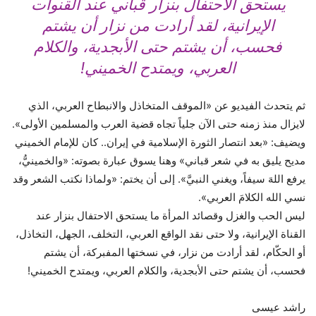
يستحق الاحتفال بنزار قباني عند القنوات
الإيرانية، لقد أرادت من نزار أن يشتم
فحسب، أن يشتم حتى الأبجدية، والكلام
العربي، ويمتدح الخميني!
ثم يتحدث الفيديو عن «الموقف المتخاذل والانبطاح العربي، الذي
لايزال منذ زمنه حتى الآن جلياً تجاه قضية العرب والمسلمين الأولى».
ويضيف: «بعد انتصار الثورة الإسلامية في إيران.. كان للإمام الخميني
مديح يليق به في شعر قباني» وهنا يسوق عبارة بصوته: «والخمينيُّ،
يرفع اللهَ سيفاً، ويغني النبيَّ». إلى أن يختم: «ولماذا نكتب الشعر وقد
نسي الله الكلامَ العربي».
ليس الحب والغزل وقصائد المرأة ما يستحق الاحتفال بنزار عند
القناة الإيرانية، ولا حتى نقد الواقع العربي، التخلف، الجهل، التخاذل،
أو الحكّام، لقد أرادت من نزار، في نسختها المفبركة، أن يشتم
فحسب، أن يشتم حتى الأبجدية، والكلام العربي، ويمتدح الخميني!
راشد عيسى