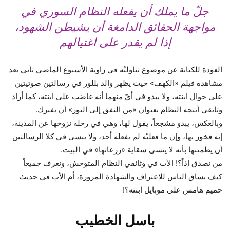
جلّ ما يملك أن يفعله النظام السوري في
مواجهة الحقائق الدامغة أن يشيطن الشهود،
إذا لم يقدر على اغتيالهم
العودة للكتابة عن موضوع تناولتُه في زاوية الأسبوع الماضي تأتي بعد
مشاهدة فيلم «الكهف» حيث يظهر والد بللور في رسالتين صوتيتين
على جوال ابنته، ولا يبدو في أيّ منهما أنه غاضب على ابنته، كما أراد
وثائقي أنتجه النظام بعنوان «من النفق إلى النور» أن يفبرك.
وبالعكس، يبدو مشجعاً، يقول لها، وهي في رحلة نزوحها عن المدينة،
إنه فخور بها، وإن ما فعلتْه لم يفعله أحد، ولا ينسى في كلا الرسالتين
أن يطمئنها بأنه لا ينسى سقاية «زرعاتها» في البيت.
من نصدق إذاً؟! الأب في وثائقي النظام المتوحش، ونعرف جميعاً
كيف يساق الناس للاعتراف والشهادة المزورة، أم الأب في حديث
حميم هامس على موبايل ابنته؟!
باسل الخطيب