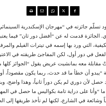
لّم جائزته في “مهرجان الإسكندرية السينمائي”
. الجائزة قدمت له عن “أفضل دور ثان” فيما يعتبر
فية، التي ورد بها إسمه في تيترات الفيلم والمرفق
الفعل في دور أول، لكن المفاجئ طريقته في الا
مقابلة معه بمانشيت عريض يقول “الجوائز كلها م
 “يبدو أن خطأ ما قد حدث، ربما يكون مقصوداً، أ
 حصل لأن دوري لم يكن دوراً ثانياً، وهذا واضح، وبن
ما “وأنا على دراية تامة بكواليس ما حصل في المه
 وشائعة في الشارع، لكنها لم تأخذ طريقها إلى الص