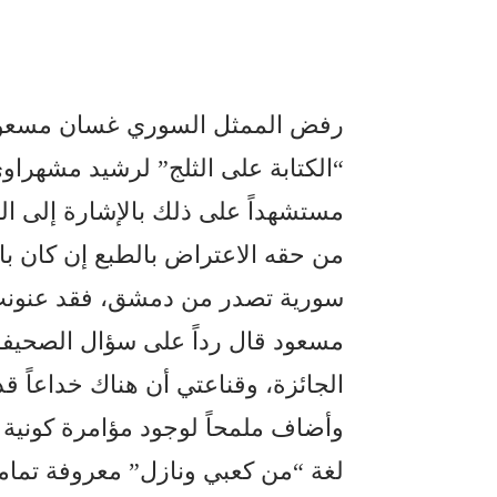
رفض الممثل السوري غسان مسعود تس
“الكتابة على الثلج” لرشيد مشهراوي
مستشهداً على ذلك بالإشارة إلى الكي
من حقه الاعتراض بالطبع إن كان ب
سورية تصدر من دمشق، فقد عنونتْ 
مسعود قال رداً على سؤال الصحيفة
الجائزة، وقناعتي أن هناك خداعاً قد
وأضاف ملمحاً لوجود مؤامرة كونية 
لغة “من كعبي ونازل” معروفة تماماً