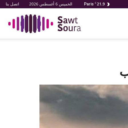
21.9
C
الخميس 6 أغسطس 2026
اتصل بنا
Paris
صو
صور
ب