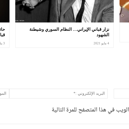
نزار قباني الإيراني… النظام السوري وشيطنة
حات
الشهود
قبا
4 مايو 2021
3 يناير 2021
اسم:*
البريد
الإلكت
:*
لويب في هذا المتصفح للمرة التالية