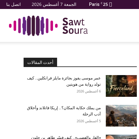
25
C
الجمعة 7 أغسطس 2026
اتصل بنا
Paris
صو
صور
أحدث المقالات
عمر موسى يفوز بجائزة مايلز فرانكلين.. كيف
تولد رواية من هويتين
6 أغسطس 2026
من يملك حكاية المكان؟.. إريكا فاتلاند وأخلاق
أدب الرحلة
5 أغسطس 2026
«العار والغضب».. كيف فسّر طاهر بن جلون