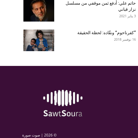
حاتم علي: أدفع ثمن موقفي من مسلسل
نزار قباني
3 يناير 2021
“كفرناحوم” ونقّاده: لحظة الحقيقة
16 نوفمبر 2018
© 2026 |
صوت صورة